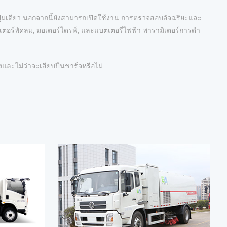
ปุ่มเดียว นอกจากนี้ยังสามารถเปิดใช้งาน การตรวจสอบอัจฉริยะและ
เตอร์พัดลม, มอเตอร์ไดรฟ์, และแบตเตอรี่ไฟฟ้า พารามิเตอร์การดํา
งและไม่ว่าจะเสียบปืนชาร์จหรือไม่