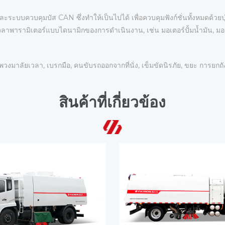
ะบบควบคุมบัส CAN ซึ่งทําให้เป็นไปได้ เพื่อควบคุมฟังก์ชั่นทั้งหมดด้วย
วลาพารามิเตอร์แบบไดนามิกของการดําเนินงาน, เช่น มอเตอร์ปั้มน้ำมัน, มอ
งมาลัยเวลา, เบรกมือ, คนขับรถออกจากที่นั่ง, เข็มขัดนิรภัย, ขยะ การยกถั
สินค้าที่เกี่ยวข้อง