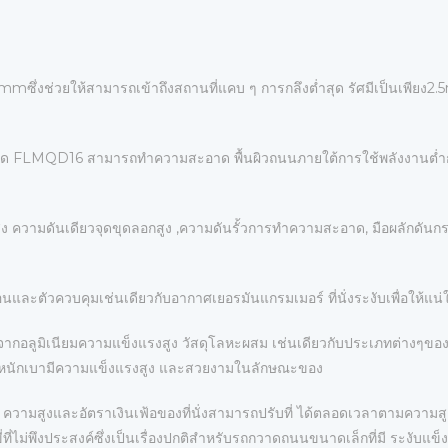
mซึ่งช่วยให้สามารถเข้าถึงสถานที่แคบ ๆ การกลึงต่ำสุด รัศมีเป็นเพีย
 FLMQD16 สามารถทําความสะอาด พื้นผิวถนนภายใต้การใช้พลังงานต่ำการ
ูง ความดันเดียวจุดขุดลอกสูง ,ความดันรั้วการทําความสะอาด, มือผลักดันก
นและตัวควบคุมเช่นเดียวกับอากาศเยอรมันแกรมเมอร์ ที่นั่งระงับเพื่อให้แน่ใจ
ําจากอลูมิเนียมความแข็งแรงสูง วัสดุโลหะผสม เช่นเดียวกับประเภทต่างๆขอ
มีน้ำหนักเบามีความแข็งแรงสูง และสวยงามในลักษณะของ
งับ, ความสูงและอัตราเงินเฟ้อของที่นั่งสามารถปรับที่ ได้ตลอดเวลาตามความ
ไม่พึงประสงค์ซึ่งเป็นเรื่องปกติสําหรับรถกวาดถนนขนาดเล็กที่มี ระงับแข็