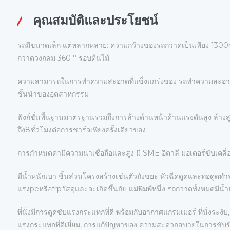
คุณสมบัติและประโยชน์
รถมีขนาดเล็ก แต่หลากหลาย: ความกว้างของรถกวาดเป็นเพียง 1300m
กวาดวงกลม 360 ° รอบต้นไม้
ความสามารถในการทําความสะอาดที่แข็งแกร่งของ รถทําความสะอาด
ชั้นนําของอุตสาหกรรม
ฟังก์ชั่นพื้นฐานมาตรฐานรวมถึงการล้างด้านหน้าด้านแรงดันสูง ล้างส
ถึง8ชั่วโมงต่อการชาร์จเพียงครั้งเดียวของ
การกําหนดค่ามีความน่าเชื่อถือและสูง มี SME อิตาลี มอเตอร์ขับเคลื่อ
มีน้ำหนักเบา ชิ้นส่วนโครงสร้างเช่นตัวถังขยะ หัวฉีดดูดและท่อดูดท
แรงpeหรือfrpวัสดุและจะเกิดขึ้นกับ แม่พิมพ์หนึ่ง รถกวาดทั้งหมด
ที่นั่งมีการดูดซับแรงกระแทกที่ดี พร้อมกับอากาศแกรมเมอร์ ที่นั่งระ
แรงกระแทกที่ดีเยี่ยม, การแก้ปัญหาของ ความสะดวกสบายในการขับขี่ที่