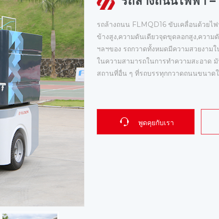
รถล้างถนนไฟฟ้า
รถล้างถนน FLMQD16 ขับเคลื่อนด้วยไฟฟ้า
ข้างสูง,ความดันเดียวจุดขุดลอกสูง,ความด
ฯลฯของ รถกวาดทั้งหมดมีความสวยงามใน
ในความสามารถในการทําความสะอาด มัน
สถานที่อื่น ๆ ที่รถบรรทุกกวาดถนนขนาดให
พูดคุยกับเรา