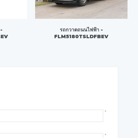
-
รถกวาดถนนไฟฟ้า -
BEV
FLM5180TSLDFBEV
*
*