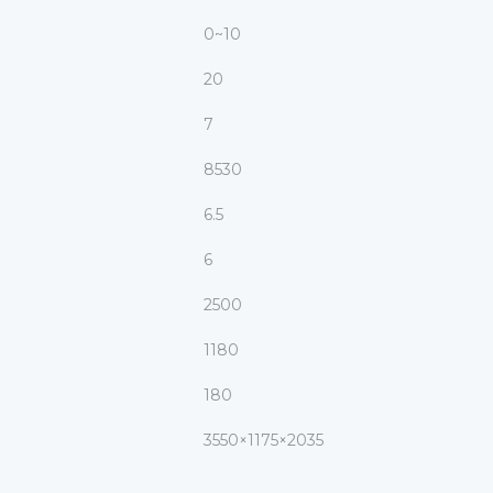
0~10
20
7
8530
6.5
6
2500
1180
180
3550×1175×2035