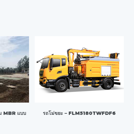
รวม MBR แบบ
รถโม่ขยะ – FLM5180TWFDF6