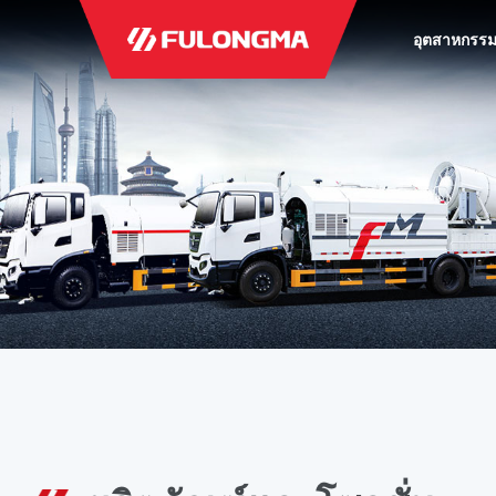
อุตสาหกรร