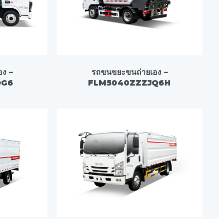
อง –
รถขนขยะขนถ่ายเอง –
DG6
FLM5040ZZZJQ6H