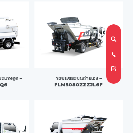
ระเภทดูด –
รถขนขยะขนถ่ายเอง –
Q6
FLM5080ZZZJL6F