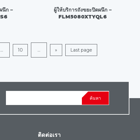
ผนึก –
ผู้ให้บริการถังขยะปิดผนึก –
FS6
FLM5080XTYQL6
...
10
...
»
Last page
ค้นหา
ติดต่อเรา