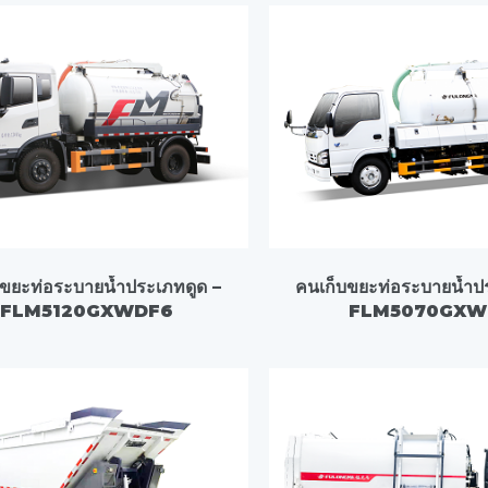
บขยะท่อระบายน้ำประเภทดูด –
คนเก็บขยะท่อระบายน้ำป
FLM5120GXWDF6
FLM5070GXW