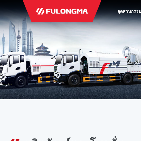
อุตสาหกรร