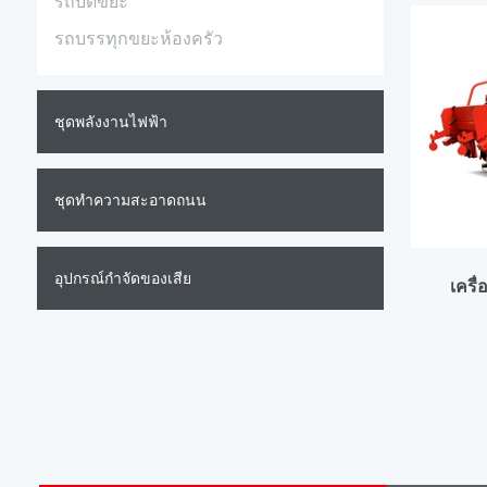
รถบดขยะ
รถบรรทุกขยะห้องครัว
ชุดพลังงานไฟฟ้า
ชุดทําความสะอาดถนน
อุปกรณ์กําจัดของเสีย
เครื