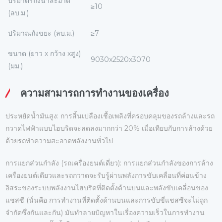
ปริมาตรถังน้ำสะอาด
≥10
(ลบ.ม.)
ปริมาณถังขยะ (ลบ.ม.)
≥7
ขนาด (ยาว x กว้าง xสูง)
9030x2520x3070
(มม.)
ความสามารถการทํางานของเครื่อง
ประหยัดน้ำมันสูง: การสิ้นเปลืองเชื้อเพลิงที่ครอบคลุมของรถล้างและรถ
กวาดไฟฟ้าแบบไฮบริดจะลดลงมากกว่า 20% เมื่อเทียบกับการล้างด้วย
ด้วยรถทำความสะอาดพลังงานทั่วไป
การแยกส่วนกำลัง (รถเครื่องยนต์เดี่ยว): การแยกส่วนกำลังของการล้าง
เครื่องยนต์เดียวและรถกวาดจะรับรู้ผ่านพลังการขับเคลื่อนที่ค่อนข้าง
อิสระของระบบพลังงานไฮบริดที่ติดตั้งด้านบนและพลังขับเคลื่อนของ
แชสซี (นั่นคือ การทำงานที่ติดตั้งด้านบนและการขับขี่แชสซีจะไม่ถูก
จำกัดซึ่งกันและกัน) มันทำลายปัญหาในเรื่องความเร็วในการทำงาน