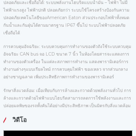
ปลอดภัยและเชื่อถือได้: ระบบพลังงานไฮบริดแบบน้ำมัน – ไฟฟ้า ไม่มี
ไฟฟ้าแรงสูง ไฟฟ้าปกติ ปลอดภัยกว่า ระบบใช้โครงสร้างป้องกันความ
ปลอดภัยเทคโนโลยีของAmerican Eaton ส่วนประกอบไฟฟ้าทั้งหมด
กันน้ำและกันฝุ่นได้ตามมาตรฐาน IP67 ขึ้นไป ระบบไฟฟ้าปลอดภัย
เชื่อถือได้
การควบคุมอัจฉริยะ: ระบบควบคุมการทำงานของตัวถังใช้ระบบควบคุม
อัจฉริยะ CAN bus จอ LCD ขนาด 7 นิ้ว ในห้องโดยสารจะแสดงการ
ทำงานของตัวเครื่อง ในแต่ละสภาพการทำงาน แสดงพารามิเตอร์การ
ทำงานต่างๆแบบเรียลไทม์ การควบคุมไฟฟ้า ของเหลว จากส่วนกลาง
อย่างชาญฉลาด เพิ่มประสิทธิภาพการทำงานของพารามิเตอร์
รักษาสิ่งแวดล้อม: เมื่อเทียบกับการล้างและกวาดด้วยพลังงานทั่วไป การ
ล้างและกวาดด้วยไฟฟ้าแบบไฮบริดสามารถลดการใช้พลังงานและการ
ปล่อยมลพิษของรถทั้งคันได้อย่างมีประสิทธิภาพ เป็นมิตรกับสิ่งแวดล้อม
วิดีโอ