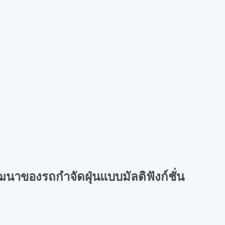
นาของรถกำจัดฝุ่นแบบมัลติฟังก์ชั่น