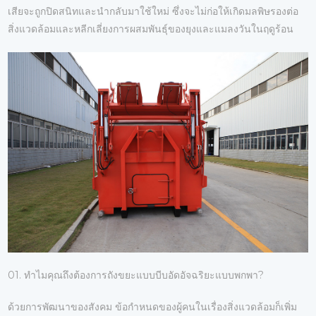
เสียจะถูกปิดสนิทและนำกลับมาใช้ใหม่ ซึ่งจะไม่ก่อให้เกิดมลพิษรองต่อ
สิ่งแวดล้อมและหลีกเลี่ยงการผสมพันธุ์ของยุงและแมลงวันในฤดูร้อน
01. ทำไมคุณถึงต้องการถังขยะแบบบีบอัดอัจฉริยะแบบพกพา?
ด้วยการพัฒนาของสังคม ข้อกำหนดของผู้คนในเรื่องสิ่งแวดล้อมก็เพิ่ม