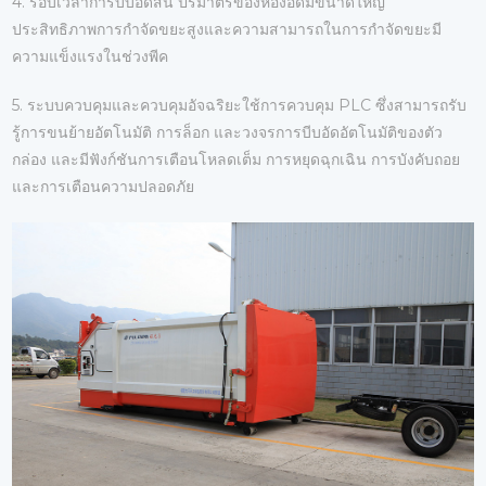
4. รอบเวลาการบีบอัดสั้น ปริมาตรของห้องอัดมีขนาดใหญ่
ประสิทธิภาพการกำจัดขยะสูงและความสามารถในการกำจัดขยะมี
ความแข็งแรงในช่วงพีค
5. ระบบควบคุมและควบคุมอัจฉริยะใช้การควบคุม PLC ซึ่งสามารถรับ
รู้การขนย้ายอัตโนมัติ การล็อก และวงจรการบีบอัดอัตโนมัติของตัว
กล่อง และมีฟังก์ชันการเตือนโหลดเต็ม การหยุดฉุกเฉิน การบังคับถอย
และการเตือนความปลอดภัย